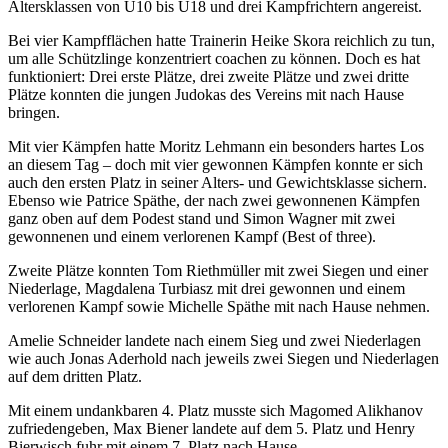
Altersklassen von U10 bis U18 und drei Kampfrichtern angereist.
Bei vier Kampfflächen hatte Trainerin Heike Skora reichlich zu tun,
um alle Schützlinge konzentriert coachen zu können. Doch es hat
funktioniert: Drei erste Plätze, drei zweite Plätze und zwei dritte
Plätze konnten die jungen Judokas des Vereins mit nach Hause
bringen.
Mit vier Kämpfen hatte Moritz Lehmann ein besonders hartes Los
an diesem Tag – doch mit vier gewonnen Kämpfen konnte er sich
auch den ersten Platz in seiner Alters- und Gewichtsklasse sichern.
Ebenso wie Patrice Späthe, der nach zwei gewonnenen Kämpfen
ganz oben auf dem Podest stand und Simon Wagner mit zwei
gewonnenen und einem verlorenen Kampf (Best of three).
Zweite Plätze konnten Tom Riethmüller mit zwei Siegen und einer
Niederlage, Magdalena Turbiasz mit drei gewonnen und einem
verlorenen Kampf sowie Michelle Späthe mit nach Hause nehmen.
Amelie Schneider landete nach einem Sieg und zwei Niederlagen
wie auch Jonas Aderhold nach jeweils zwei Siegen und Niederlagen
auf dem dritten Platz.
Mit einem undankbaren 4. Platz musste sich Magomed Alikhanov
zufriedengeben, Max Biener landete auf dem 5. Platz und Henry
Bierwisch fuhr mit einem 7. Platz nach Hause.