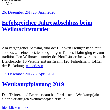
1. Vors.
Veröffentlicht
26. Dezember 2017
25. April 2020
am
Erfolgreicher Jahresabschluss beim
Weihnachtsturnier
Am vergangenen Samstag fuhr der Budokan Heiligenstadt, mit 9
Judoka, zu seinem letzten diesjährigen Turnier. Dafür ging es zum
traditionellen Weihnachtsturnier des Nordhäuser Judovereins, nach
Bleicherode. 10 Vereine, mit insgesamt 120 Teilnehmern, folgten
„Erfolgreicher
der Einladung.
weiterlesen
Jahresabschluss
Veröffentlicht
17. Dezember 2017
25. April 2020
beim
am
Weihnachtsturnier“
Wettkampfplanung 2019
Das Trainer- und Betreuerteam hat für das neue Wettkampfjahr
einen vorläufigen Wettkampfplan erstellt.
hier klicken >>>