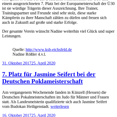
einem ausgezeichneten 7. Platz bei der Europameisterschaft der Ü30
ist sie würdige Trägerin dieser Auszeichnung. Ihre Trainer,
Trainingspartner und Freunde sind sehr stolz, diese starke
Kämpferin zu ihrer Manschaft zählen zu dürfen und freuen sich
auch in Zukunft auf große und starke Erfolge.
Der gesamte Verein wünscht Nadine weiterhin viel Glück und super
Leistungen.
Quelle:
http://www.ksb-eichsfeld.de
Nadine Rößler 4.v.l.
Veröffentlicht
31. Oktober 2017
25. April 2020
am
7. Platz für Jasmine Seifert bei der
Deutschen Poklameisterschaft
Am vergangenem Wochenende fanden in Künzell (Hessen) die
Deutschen Pokalmeisterschaften im Judo für Männer und Frauen
statt. Als Landesmeisterin qualifizierte sich auch Jasmine Seifert
„7.
vom Budokan Heiligenstadt.
weiterlesen
Platz
Veröffentlicht
16. Oktober 2017
25. April 2020
für