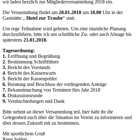
wir laden herzlich zur Mitgliederversammlung 2018 ein.
Die Veranstaltung findet am
28.01.2018
um
18.00
Uhr in der
Gaststätte „
Hotel zur Traube
“ statt.
Um rege Teilnahme wird gebeten. Um eine räumliche Planung
durchzuführen, bitte ich um schriftliche Zu- oder auch Absage bis
spätestens
21.01.2018.
Tagesordnung:
1.
Eröffnung und Begrüßung
2
. Bestimmung Schriftführer
3.
Bericht des Vorstands
4
. Bericht des Kassenwarts
5
. Bericht der Kassenprüfer
6.
Beratung und Beschluss der vorliegenden Anträge
7.
Bekanntmachung von Terminen fürs Jahr 2018
8.
Diskussionsrunde
9.
Verabschiedungen und Dank
Bitte nehmt an dieser Versammlung teil, hier habt ihr die
Gelegenheit euch über die Situation im Verein zu informieren und
über dessen Zukunft mit zu bestimmen.
Mit sportlichem Gruß
Rene Seifert