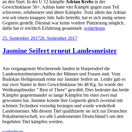
an den Start. In der U 12 kämpfte
Adrian Krebs
in der
Gewichtsklasse 50+. Adrian hatte vier Kämpfe gegen zum Teil
schwerere, erfahrenere und ältere Kämpfer. Trotz allem das Adrian
erst seit einem knappen Jahr Judo betreibt, hat er sich mutig seinen
Gegnern gestellt. Diesmal war keine vordere Platzierung möglich,
„Puffbohnen
dafür hat er reichlich Erfahrung gesammelt.
weiterlesen
–
Veröffentlicht
25. September 2017
26. September 2017
Cup
am
2017“
Jasmine Seifert erneut Landesmeister
Am vergangenem Wochenende fanden in Harpersdorf die
Landeseinzelmeisterschaften der Männer und Frauen statt. Vom
Budokan Heiligenstadt reiste nur Jasmine Seifert an. Leider gab es
nur zwei Starter in ihrer Gewichtsklasse bis 48 Kg. So wurde der
Wettkampfmodus ” Best of Three” gewählt. Dies bedeutet das beide
Kämpfer gegeneinander so lange Kämpfen bis einer zwei mal
gewonnen hat. Jasmine konnte ihre Gegnerin gleich zweimal mit
schönen Techniken vorzeitig besiegen und wurde wiederholt
Landesmeister. Mit diesem Titel qualifizierte sie sich zur Deutschen
Pokalmeisterschaft, wo alle Landesmeister Deutschland’s um den
begehrten Titel kämpfen werden.
„Jasmine
weiterlesen