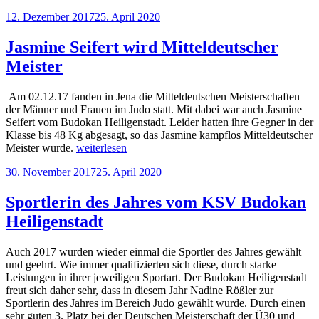
Veröffentlicht
12. Dezember 2017
25. April 2020
am
Jasmine Seifert wird Mitteldeutscher
Meister
Am 02.12.17 fanden in Jena die Mitteldeutschen Meisterschaften
der Männer und Frauen im Judo statt. Mit dabei war auch Jasmine
Seifert vom Budokan Heiligenstadt. Leider hatten ihre Gegner in der
Klasse bis 48 Kg abgesagt, so das Jasmine kampflos Mitteldeutscher
„Jasmine
Meister wurde.
weiterlesen
Seifert
Veröffentlicht
30. November 2017
25. April 2020
wird
am
Mitteldeutscher
Meister“
Sportlerin des Jahres vom KSV Budokan
Heiligenstadt
Auch 2017 wurden wieder einmal die Sportler des Jahres gewählt
und geehrt. Wie immer qualifizierten sich diese, durch starke
Leistungen in ihrer jeweiligen Sportart. Der Budokan Heiligenstadt
freut sich daher sehr, dass in diesem Jahr Nadine Rößler zur
Sportlerin des Jahres im Bereich Judo gewählt wurde. Durch einen
sehr guten 3. Platz bei der Deutschen Meisterschaft der Ü30 und