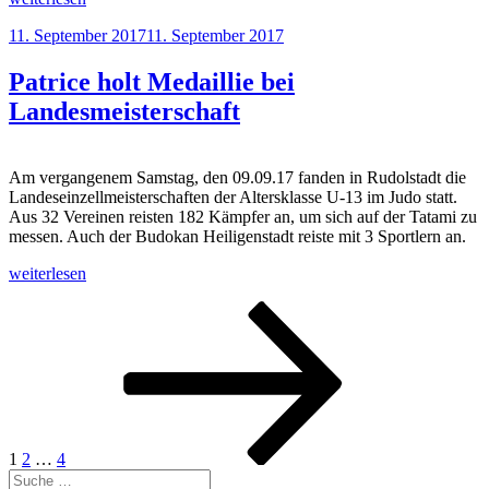
Seifert
Veröffentlicht
11. September 2017
11. September 2017
erneut
am
Landesmeister“
Patrice holt Medaillie bei
Landesmeisterschaft
Am vergangenem Samstag, den 09.09.17 fanden in Rudolstadt die
Landeseinzellmeisterschaften der Altersklasse U-13 im Judo statt.
Aus 32 Vereinen reisten 182 Kämpfer an, um sich auf der Tatami zu
messen. Auch der Budokan Heiligenstadt reiste mit 3 Sportlern an.
„Patrice
weiterlesen
holt
Seitennummerierung
Seite
Seite
Seite
Nächste
Medaillie
Seite
bei
der
Landesmeisterschaft“
Beiträge
1
2
…
4
Suche