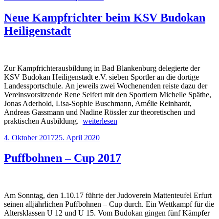
am
Jasmine
Seifert
Neue Kampfrichter beim KSV Budokan
bei
Heiligenstadt
der
Deutschen
Poklameisterschaft“
Zur Kampfrichterausbildung in Bad Blankenburg delegierte der
KSV Budokan Heiligenstadt e.V. sieben Sportler an die dortige
Landessportschule. An jeweils zwei Wochenenden reiste dazu der
Vereinsvorsitzende Rene Seifert mit den Sportlern Michelle Späthe,
Jonas Aderhold, Lisa-Sophie Buschmann, Amélie Reinhardt,
Andreas Gassmann und Nadine Rössler zur theoretischen und
„Neue
praktischen Ausbildung.
weiterlesen
Kampfrichter
Veröffentlicht
4. Oktober 2017
25. April 2020
beim
am
KSV
Budokan
Puffbohnen – Cup 2017
Heiligenstadt“
Am Sonntag, den 1.10.17 führte der Judoverein Mattenteufel Erfurt
seinen alljährlichen Puffbohnen – Cup durch. Ein Wettkampf für die
Altersklassen U 12 und U 15. Vom Budokan gingen fünf Kämpfer