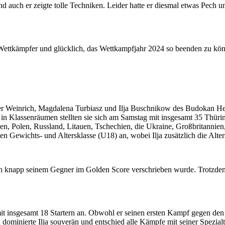
d auch er zeigte tolle Techniken. Leider hatte er diesmal etwas Pech
r Wettkämpfer und glücklich, das Wettkampfjahr 2024 so beenden zu kö
r Weinrich, Magdalena Turbiasz und Ilja Buschnikow des Budokan He
n Klassenräumen stellten sie sich am Samstag mit insgesamt 35 Thür
en, Polen, Russland, Litauen, Tschechien, die Ukraine, Großbritannie
ben Gewichts- und Altersklasse (U18) an, wobei Ilja zusätzlich die Alt
ch knapp seinem Gegner im Golden Score verschrieben wurde. Trotzdem
mit insgesamt 18 Startern an. Obwohl er seinen ersten Kampf gegen den s
ominierte Ilja souverän und entschied alle Kämpfe mit seiner Spezialte