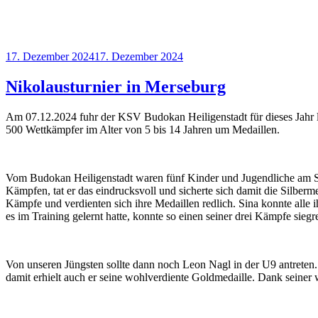
Veröffentlicht
17. Dezember 2024
17. Dezember 2024
am
Nikolausturnier in Merseburg
Am 07.12.2024 fuhr der KSV Budokan Heiligenstadt für dieses Jahr l
500 Wettkämpfer im Alter von 5 bis 14 Jahren um Medaillen.
Vom Budokan Heiligenstadt waren fünf Kinder und Jugendliche am St
Kämpfen, tat er das eindrucksvoll und sicherte sich damit die Silber
Kämpfe und verdienten sich ihre Medaillen redlich. Sina konnte alle 
es im Training gelernt hatte, konnte so einen seiner drei Kämpfe si
Von unseren Jüngsten sollte dann noch Leon Nagl in der U9 antreten.
damit erhielt auch er seine wohlverdiente Goldmedaille. Dank seiner 