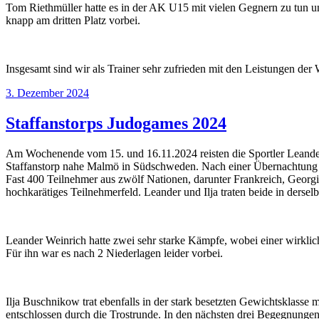
Tom Riethmüller hatte es in der AK U15 mit vielen Gegnern zu tun un
knapp am dritten Platz vorbei.
Insgesamt sind wir als Trainer sehr zufrieden mit den Leistungen de
Veröffentlicht
3. Dezember 2024
am
Staffanstorps Judogames 2024
Am Wochenende vom 15. und 16.11.2024 reisten die Sportler Leande
Staffanstorp nahe Malmö in Südschweden. Nach einer Übernachtung i
Fast 400 Teilnehmer aus zwölf Nationen, darunter Frankreich, Georgi
hochkarätiges Teilnehmerfeld. Leander und Ilja traten beide in dersel
Leander Weinrich hatte zwei sehr starke Kämpfe, wobei einer wirkli
Für ihn war es nach 2 Niederlagen leider vorbei.
Ilja Buschnikow trat ebenfalls in der stark besetzten Gewichtsklasse 
entschlossen durch die Trostrunde. In den nächsten drei Begegnungen d