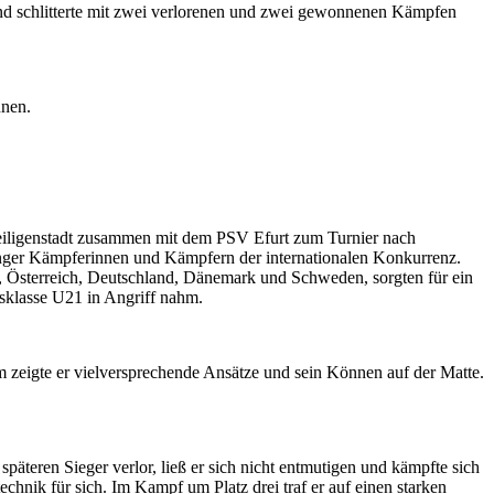
 und schlitterte mit zwei verlorenen und zwei gewonnenen Kämpfen
nnen.
iligenstadt zusammen mit dem PSV Efurt zum Turnier nach
inger Kämpferinnen und Kämpfern der internationalen Konkurrenz.
n, Österreich, Deutschland, Dänemark und Schweden, sorgten für ein
ersklasse U21 in Angriff nahm.
 zeigte er vielversprechende Ansätze und sein Können auf der Matte.
päteren Sieger verlor, ließ er sich nicht entmutigen und kämpfte sich
chnik für sich. Im Kampf um Platz drei traf er auf einen starken