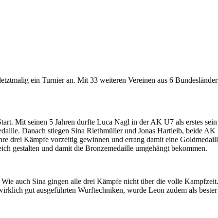
etztmalig ein Turnier an. Mit 33 weiteren Vereinen aus 6 Bundeslände
art. Mit seinen 5 Jahren durfte Luca Nagl in der AK U7 als erstes s
medaille. Danach stiegen Sina Riethmüller und Jonas Hartleib, beide A
ihre drei Kämpfe vorzeitig gewinnen und errang damit eine Goldmedaille
egreich gestalten und damit die Bronzemedaille umgehängt bekommen.
 Wie auch Sina gingen alle drei Kämpfe nicht über die volle Kampfzeit
wirklich gut ausgeführten Wurftechniken, wurde Leon zudem als bester 