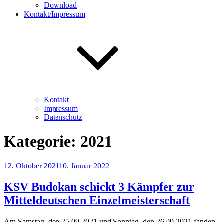
Download
Kontakt/Impressum
Kontakt
Impressum
Datenschutz
Kategorie:
2021
Veröffentlicht
12. Oktober 2021
10. Januar 2022
am
KSV Budokan schickt 3 Kämpfer zur
Mitteldeutschen Einzelmeisterschaft
Am Samstag, den 25.09.2021 und Sonntag, den 26.09.2021 fanden