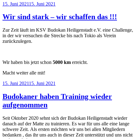
Veröffentlicht
15. Juni 2021
15. Juni 2021
in
am
Stuttgart“
Wir sind stark – wir schaffen das !!!
Zur Zeit läuft im KSV Budokan Heiligenstadt e.V. eine Challenge,
in der wir versuchen die Strecke bis nach Tokio als Verein
zurückzulegen.
Wir haben bis jetzt schon
5000 km
erreicht.
Macht weiter alle mit!
Veröffentlicht
15. Juni 2021
15. Juni 2021
am
Budokaner haben Training wieder
aufgenommen
Seit Oktober 2020 sehnt sich der Budokan Heiligenstadt wieder
danach auf der Matte zu trainieren. Es war für uns alle eine lange
schwere Zeit. Als ersten möchten wir uns bei allen Mitgliedern
bedanken , das ihr uns auch in dieser Zeit unterstützt und uns nicht