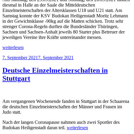
diesmal in Halle an der Saale die Mitteldeutschen
Einzelmeisterschaften der Altersklassen U18 und U21 statt. Am
Samstag konnte der KSV Budokan Heiligenstadt Moritz Lehmann
in der Gewichtsklasse -90kg auf die Matten schicken. Trotz sehr
strenger Corona-Regeln durften die Bundesländer Thüringen,
Sachsen und Sachsen-Anhalt jeweils 80 Starter plus Betreuer der
jeweiligen Vereine ihre Kräfte untereinander messen.
„KSV
weiterlesen
Budokan
Veröffentlicht
7. September 2021
7. September 2021
schickt
am
3
Kämpfer
Deutsche Einzelmeisterschaften in
zur
Stuttgart
Mitteldeutschen
Einzelmeisterschaft“
Am vergangenen Wochenende fanden in Stuttgart in der Schaarena
die deutschen Einzelmeisterschaften der Männer und Frauen im
Judo statt.
Nach der langen Coronapause nahmen auch zwei Sportler des
„Deutsche
Budokan Heiligenstadt daran teil.
weiterlesen
Einzelmeisterschaften