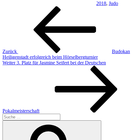
2018
,
Judo
Beitragsnavigation
Vorheriger
Beitrag
Zurück
Budokan
Heiligenstadt erfolgreich beim Hörselbergturnier
Nächster
Weiter
3. Platz für Jasmine Seifert bei der Deutschen
Beitrag
Pokalmeisterschaft
Suche
nach:
Suchen