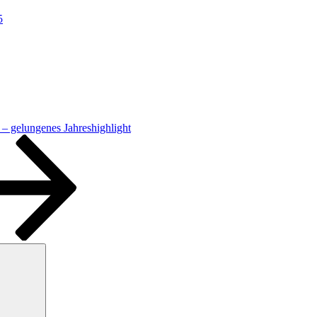
5
 – gelungenes Jahreshighlight
Suchen