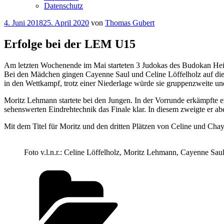
Datenschutz
Veröffentlicht
4. Juni 2018
25. April 2020
von
Thomas Gubert
am
Erfolge bei der LEM U15
Am letzten Wochenende im Mai starteten 3 Judokas des Budokan Hei
Bei den Mädchen gingen Cayenne Saul und Celine Löffelholz auf die T
in den Wettkampf, trotz einer Niederlage würde sie gruppenzweite und 
Moritz Lehmann startete bei den Jungen. In der Vorrunde erkämpfte e
sehenswerten Eindrehtechnik das Finale klar. In diesem zweigte er abe
Mit dem Titel für Moritz und den dritten Plätzen von Celine und Chaye
Foto v.l.n.r.: Celine Löffelholz, Moritz Lehmann, Cayenne Sau
Kategorien