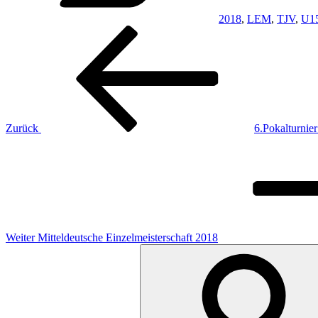
2018
,
LEM
,
TJV
,
U1
Beitragsnavigation
Vorheriger
Beitrag
Zurück
6.Pokalturnier
Nächster
Beitrag
Weiter
Mitteldeutsche Einzelmeisterschaft 2018
Suche
nach: