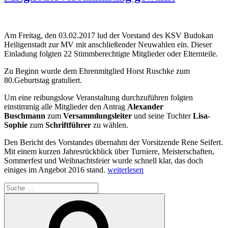
Am Freitag, den 03.02.2017 lud der Vorstand des KSV Budokan
Heiligenstadt zur MV mit anschließender Neuwahlen ein. Dieser
Einladung folgten 22 Stimmberechtigte Mitglieder oder Elternteile.
Zu Beginn wurde dem Ehrenmitglied Horst Ruschke zum
80.Geburtstag gratuliert.
Um eine reibungslose Veranstaltung durchzuführen folgten
einstimmig alle Mitglieder den Antrag
Alexander
Buschmann
zum
Versammlungsleiter
und seine Tochter
Lisa-
Sophie
zum
Schriftführer
zu wählen.
Den Bericht des Vorstandes übernahm der Vorsitzende Rene Seifert.
Mit einem kurzen Jahresrückblick über Turniere, Meisterschaften,
Sommerfest und Weihnachtsfeier wurde schnell klar, das doch
„Neuen
einiges im Angebot 2016 stand.
weiterlesen
Vorstand
Suche
bei
nach:
Mitgliederversammlung
Suchen
gewählt“